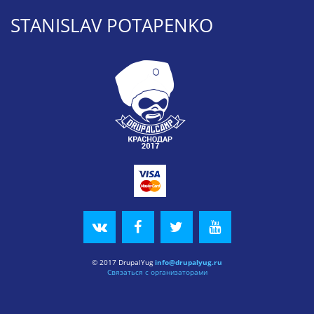
STANISLAV POTAPENKO
© 2017 DrupalYug
info@drupalyug.ru
Связаться с организаторами